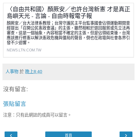
〈自由共和國〉顏厥安／也許台灣新憲 才是真正
島嶼天光 - 言論 - 自由時報電子報
顏厥安／台大法律系教授；台灣守護民主平台監事國會佔領運動期間曾
經提出「召開公民憲政會議」的主張，雖然相較於退回服貿或先立法再
審查，這是一個抽象，內容相當不確定的主張。但是佔領結束後，台灣
應該進行修憲以解決憲政危機與僵局的聲音，倒也在政壇與社會各界引
發不少迴響。
NEWS.LTN.COM.TW
人事物
於
晚上8:40
沒有留言:
張貼留言
注意：只有此網誌的成員可以留言。
‹
›
首頁